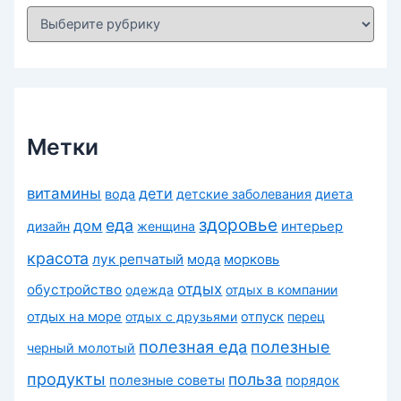
Р
у
б
р
и
к
и
Метки
витамины
дети
вода
детские заболевания
диета
здоровье
еда
дом
дизайн
женщина
интерьер
красота
лук репчатый
морковь
мода
отдых
обустройство
одежда
отдых в компании
отдых на море
отдых с друзьями
отпуск
перец
полезная еда
полезные
черный молотый
продукты
польза
полезные советы
порядок