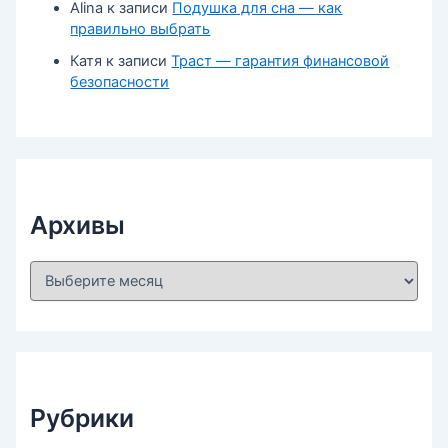
Alina
к записи
Подушка для сна — как
правильно выбрать
Катя
к записи
Траст — гарантия финансовой
безопасности
Архивы
А
р
х
и
в
ы
Рубрики