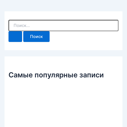
П
о
и
с
к
:
Самые популярные записи