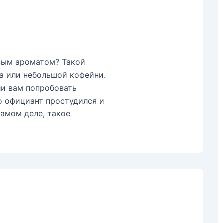
вым ароматом? Такой
а или небольшой кофейни.
 ли вам попробовать
о официант простудился и
самом деле, такое