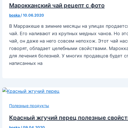
Марокканский чай рецепт с фото
boska
/
10.06.2020
В Марракеше в зимние месяцы на улицах продает
чай. Его наливают из крупных медных чанов. Но э
чай, он даже на него совсем непохож. Этот чай на
говорят, обладает целебными свойствами. Марокк
для лечения болезней. У многих продавцов будет 
написанных на
Полезные продукты
Красный жгучий перец полезные свойст
boska
/
09.04.2020