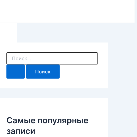
П
о
и
с
к
:
Самые популярные
записи