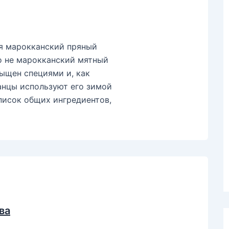
ся марокканский пряный
то не марокканский мятный
сыщен специями и, как
анцы используют его зимой
список общих ингредиентов,
ва