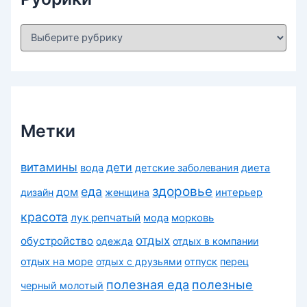
Р
у
б
р
и
к
и
Метки
витамины
дети
вода
детские заболевания
диета
здоровье
еда
дом
дизайн
женщина
интерьер
красота
лук репчатый
морковь
мода
отдых
обустройство
одежда
отдых в компании
отдых на море
отдых с друзьями
отпуск
перец
полезная еда
полезные
черный молотый