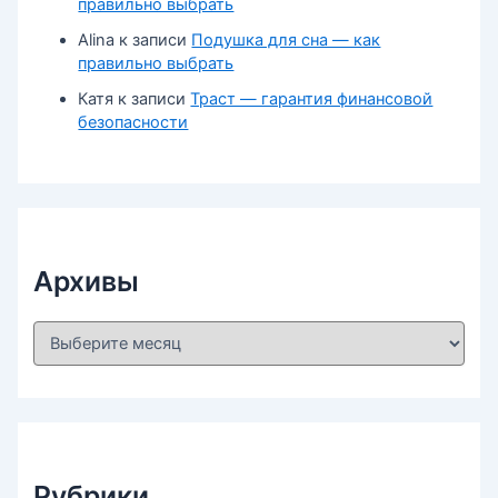
правильно выбрать
Alina
к записи
Подушка для сна — как
правильно выбрать
Катя
к записи
Траст — гарантия финансовой
безопасности
Архивы
А
р
х
и
в
ы
Рубрики