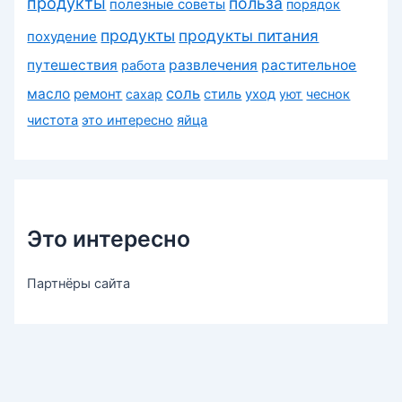
продукты
польза
полезные советы
порядок
продукты
продукты питания
похудение
путешествия
развлечения
растительное
работа
соль
масло
ремонт
сахар
стиль
уход
уют
чеснок
чистота
это интересно
яйца
Это интересно
Партнёры сайта