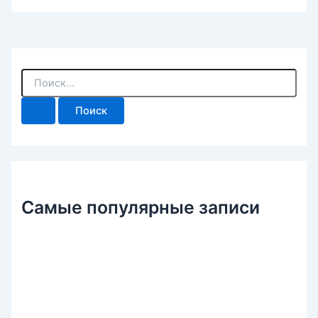
П
о
и
с
к
:
Самые популярные записи