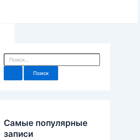
П
о
и
с
к
:
Самые популярные
записи