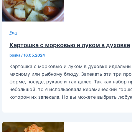
Еда
Картошка с морковью и луком в духовке
boska
/
16.05.2024
Картошка с морковью и луком в духовке идеальны
мясному или рыбному блюду. Запекать эти три пр
форме, посуде, рукаве и так далее. Так как набор 
небольшой, то я использовала керамический горшо
котором их запекала. Но вы можете выбрать любую