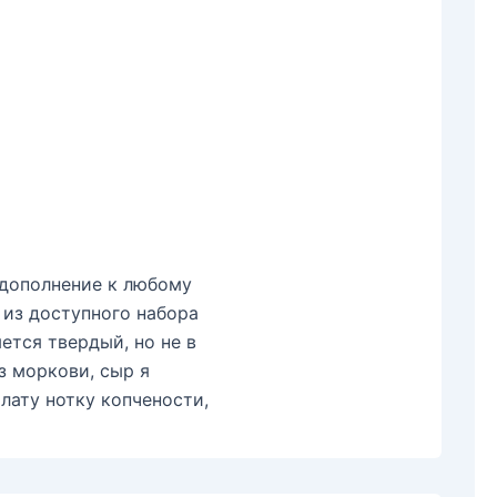
 дополнение к любому
т из доступного набора
ется твердый, но не в
з моркови, сыр я
лату нотку копчености,