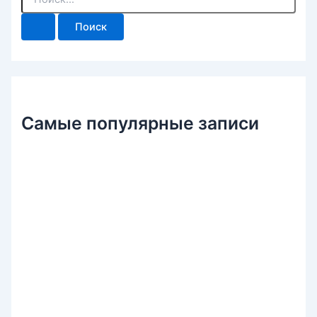
о
и
с
к
:
Самые популярные записи