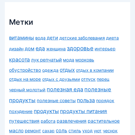
и
к
и
Метки
витамины
дети
вода
детские заболевания
диета
здоровье
еда
дом
дизайн
женщина
интерьер
красота
лук репчатый
морковь
мода
отдых
обустройство
одежда
отдых в компании
отдых на море
отдых с друзьями
отпуск
перец
полезная еда
полезные
черный молотый
продукты
польза
полезные советы
порядок
продукты
продукты питания
похудение
путешествия
развлечения
растительное
работа
соль
масло
ремонт
сахар
стиль
уход
уют
чеснок