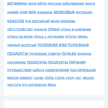
витамины
дети
вода
детские заболевания
диета
здоровье
еда
дом
дизайн
женщина
интерьер
красота
лук репчатый
морковь
мода
отдых
обустройство
одежда
отдых в компании
отдых на море
отдых с друзьями
отпуск
перец
полезная еда
полезные
черный молотый
продукты
польза
полезные советы
порядок
продукты
продукты питания
похудение
путешествия
развлечения
растительное
работа
соль
масло
ремонт
сахар
стиль
уход
уют
чеснок
чистота
это интересно
яйца