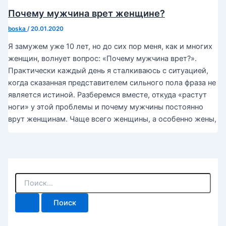
Почему мужчина врет женщине?
boska
/
20.01.2020
Я замужем уже 10 лет, но до сих пор меня, как и многих
женщин, волнует вопрос: «Почему мужчина врет?».
Практически каждый день я сталкиваюсь с ситуацией,
когда сказанная представителем сильного пола фраза не
является истиной. Разберемся вместе, откуда «растут
ноги» у этой проблемы и почему мужчины постоянно
врут женщинам. Чаще всего женщины, а особенно жены,
П
о
и
с
к