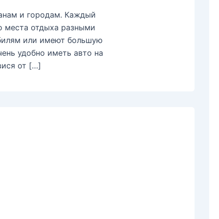
ранам и городам. Каждый
о места отдыха разными
обилям или имеют большую
чень удобно иметь авто на
ися от […]