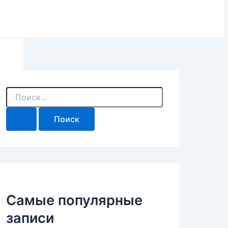
П
о
и
с
к
:
Самые популярные
записи