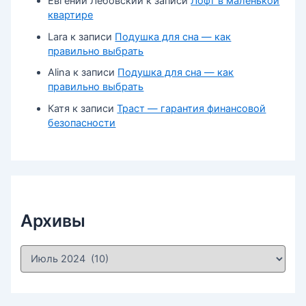
Евгений Лебовский
к записи
Лофт в маленькой
квартире
Lara
к записи
Подушка для сна — как
правильно выбрать
Alina
к записи
Подушка для сна — как
правильно выбрать
Катя
к записи
Траст — гарантия финансовой
безопасности
Архивы
А
р
х
и
в