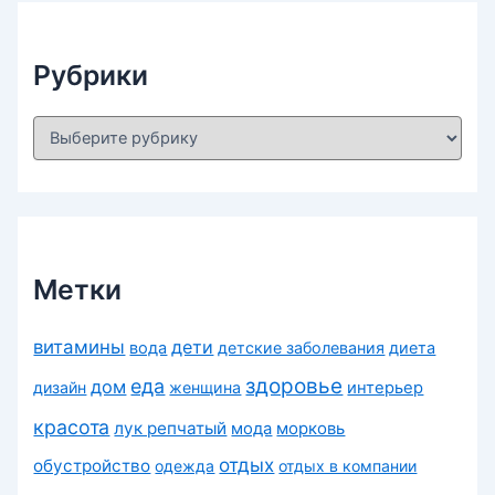
ы
Рубрики
Р
у
б
р
и
к
и
Метки
витамины
дети
вода
детские заболевания
диета
здоровье
еда
дом
дизайн
женщина
интерьер
красота
лук репчатый
морковь
мода
отдых
обустройство
одежда
отдых в компании