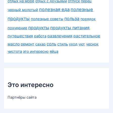
отдых на море
отдых с друзьями
отпуск
перец
полезная еда
полезные
черный молотый
продукты
польза
полезные советы
порядок
продукты
продукты питания
похудение
путешествия
развлечения
растительное
работа
соль
масло
ремонт
сахар
стиль
уход
уют
чеснок
чистота
это интересно
яйца
Это интересно
Партнёры сайта