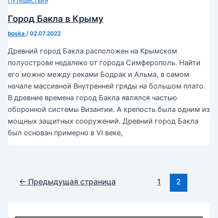
Путешествия
Город Бакла в Крыму
boska
/
02.07.2022
Древний город Бакла расположен на Крымском
полуострове недалеко от города Симферополь. Найти
его можно между реками Бодрак и Альма, в самом
начале массивной Внутренней гряды на большом плато.
В древние времена город Бакла являлся частью
оборонной системы Византии. А крепость была одним из
мощных защитных сооружений. Древний город Бакла
был основан примерно в VI веке,
Постраничная
←
Предыдущая страница
1
2
навигация
записи