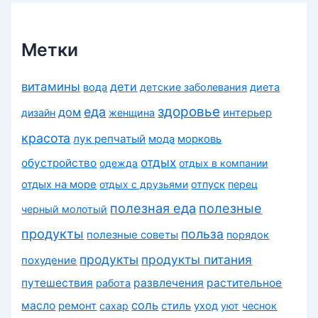
и
к
и
Метки
витамины
дети
вода
детские заболевания
диета
здоровье
еда
дом
дизайн
женщина
интерьер
красота
лук репчатый
морковь
мода
отдых
обустройство
одежда
отдых в компании
отдых на море
отдых с друзьями
отпуск
перец
полезная еда
полезные
черный молотый
продукты
польза
полезные советы
порядок
продукты
продукты питания
похудение
путешествия
развлечения
растительное
работа
соль
масло
ремонт
сахар
стиль
уход
уют
чеснок