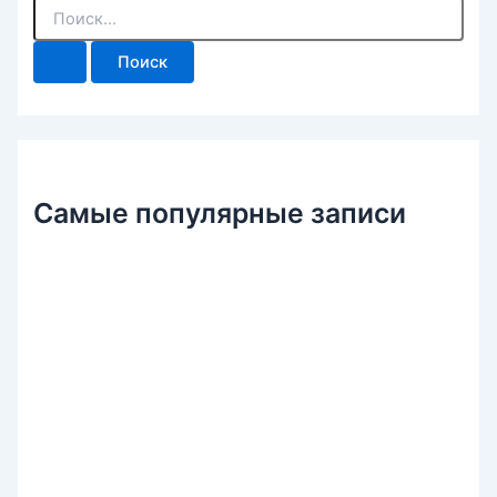
П
о
и
с
к
:
Самые популярные записи