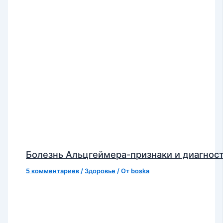
Болезнь Альцгеймера-признаки и диагнос
5 комментариев
/
Здоровье
/ От
boska