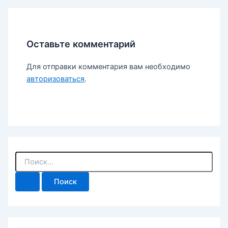
Оставьте комментарий
Для отправки комментария вам необходимо
авторизоваться
.
П
о
и
с
к
: