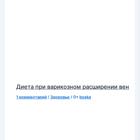
Диета при варикозном расширении вен
1 комментарий
/
Здоровье
/ От
boska