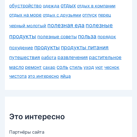
отдых
обустройство
одежда
отдых в компании
отдых на море
отдых с друзьями
отпуск
перец
полезная еда
полезные
черный молотый
продукты
польза
полезные советы
порядок
продукты
продукты питания
похудение
путешествия
развлечения
растительное
работа
соль
масло
ремонт
сахар
стиль
уход
уют
чеснок
чистота
это интересно
яйца
Это интересно
Партнёры сайта