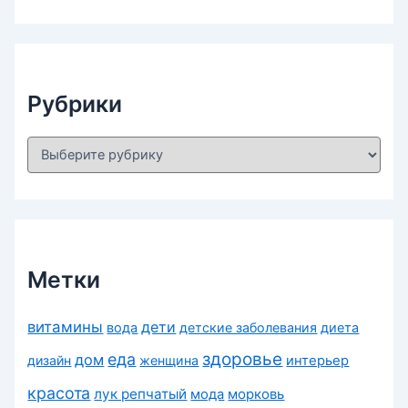
х
и
в
ы
Рубрики
Р
у
б
р
и
к
и
Метки
витамины
дети
вода
детские заболевания
диета
здоровье
еда
дом
дизайн
женщина
интерьер
красота
лук репчатый
морковь
мода