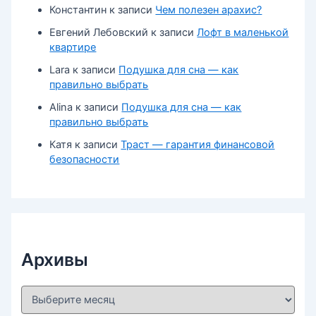
Константин
к записи
Чем полезен арахис?
Евгений Лебовский
к записи
Лофт в маленькой
квартире
Lara
к записи
Подушка для сна — как
правильно выбрать
Alina
к записи
Подушка для сна — как
правильно выбрать
Катя
к записи
Траст — гарантия финансовой
безопасности
Архивы
А
р