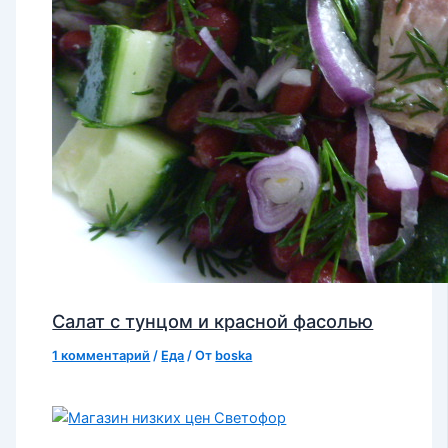
Салат с тунцом и красной фасолью
1 комментарий
/
Еда
/ От
boska