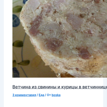
Ветчина из свинины и курицы в ветчинниц
3 комментария
/
Еда
/ От
boska