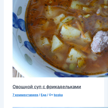
Овощной суп с фрикадельками
7 комментариев
/
Еда
/ От
boska