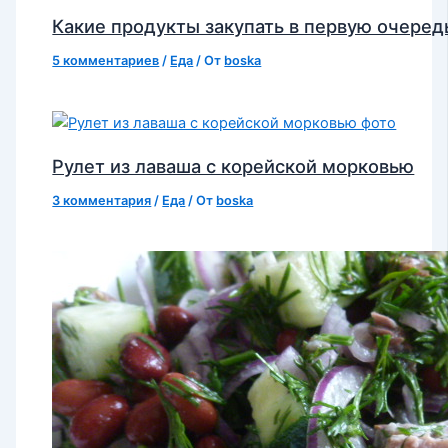
Какие продукты закупать в первую очеред
5 комментариев
/
Еда
/ От
boska
Рулет из лаваша с корейской морковью
3 комментария
/
Еда
/ От
boska