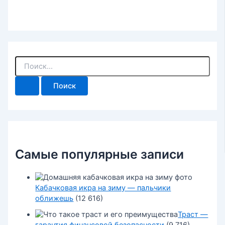
П
о
и
с
к
:
Самые популярные записи
Кабачковая икра на зиму — пальчики
оближешь
(12 616)
Траст —