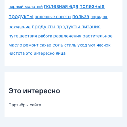
полезная еда
полезные
черный молотый
продукты
польза
полезные советы
порядок
продукты
продукты питания
похудение
путешествия
развлечения
растительное
работа
соль
масло
ремонт
сахар
стиль
уход
уют
чеснок
чистота
это интересно
яйца
Это интересно
Партнёры сайта