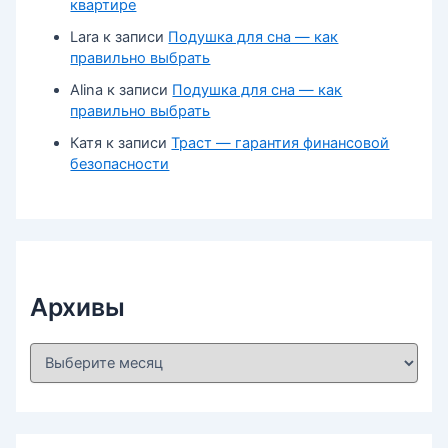
квартире
Lara
к записи
Подушка для сна — как
правильно выбрать
Alina
к записи
Подушка для сна — как
правильно выбрать
Катя
к записи
Траст — гарантия финансовой
безопасности
Архивы
А
р
х
и
в