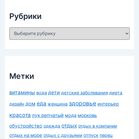
ы
Рубрики
Р
у
б
р
и
к
и
Метки
витамины
дети
вода
детские заболевания
диета
здоровье
еда
дом
дизайн
женщина
интерьер
красота
лук репчатый
морковь
мода
отдых
обустройство
одежда
отдых в компании
отдых на море
отдых с друзьями
отпуск
перец