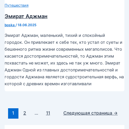
Путешествия
Эмират Аджман
boska
/
18.06.2025
Эмират Аджман, маленький, тихий и спокойный
городок. Он привлекает к себе тех, кто устал от суеты и
бешенного ритма жизни современных мегаполисов. Что
касается достопримечательностей, то Аджман этим
похвастать не может, их здесь не так уж много. Эмират
Аджман Одной из главных достопримечательностей и
гордости Аджмана является судостроительная верфь, на
которой с древних времен изготавливали
Постраничная
1
2
…
11
Следующая страница
→
навигация
записи