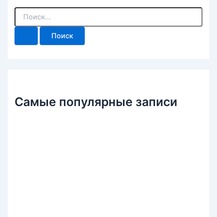
П
о
и
с
к
:
Самые популярные записи