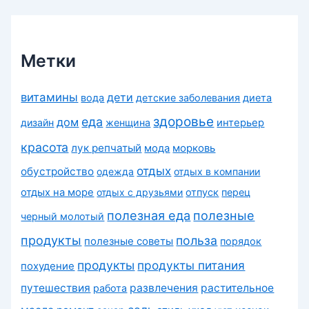
и
к
и
Метки
витамины
дети
вода
детские заболевания
диета
здоровье
еда
дом
дизайн
женщина
интерьер
красота
лук репчатый
морковь
мода
отдых
обустройство
одежда
отдых в компании
отдых на море
отдых с друзьями
отпуск
перец
полезная еда
полезные
черный молотый
продукты
польза
полезные советы
порядок
продукты
продукты питания
похудение
путешествия
развлечения
растительное
работа