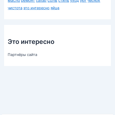
соль
масло
ремонт
сахар
стиль
уход
уют
чеснок
чистота
это интересно
яйца
Это интересно
Партнёры сайта