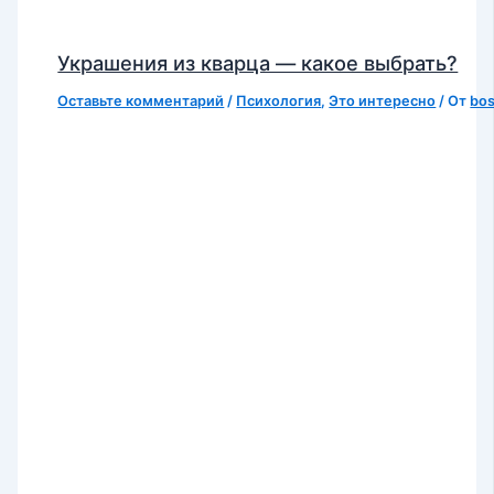
Украшения из кварца — какое выбрать?
Оставьте комментарий
/
Психология
,
Это интересно
/ От
bo