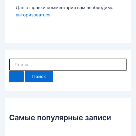
Для отправки комментария вам необходимо
авторизоваться
.
П
о
и
с
к
:
Самые популярные записи