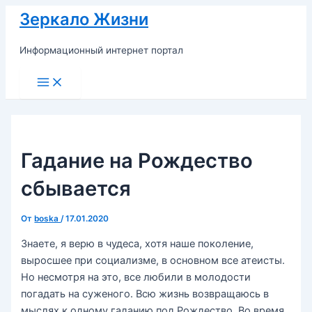
Перейти
Зеркало Жизни
к
содержимому
Информационный интернет портал
Main
Menu
Гадание на Рождество
сбывается
От
boska
/
17.01.2020
Знаете, я верю в чудеса, хотя наше поколение,
выросшее при социализме, в основном все атеисты.
Но несмотря на это, все любили в молодости
погадать на суженого. Всю жизнь возвращаюсь в
мыслях к одному гаданию под Рождество. Во время