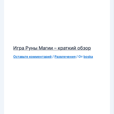
Игра Руны Магии – краткий обзор
Оставьте комментарий
/
Развлечения
/ От
boska