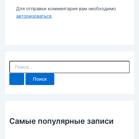
Для отправки комментария вам необходимо
авторизоваться
.
П
о
и
с
к
:
Самые популярные записи