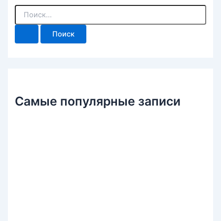
П
о
и
с
к
:
Самые популярные записи