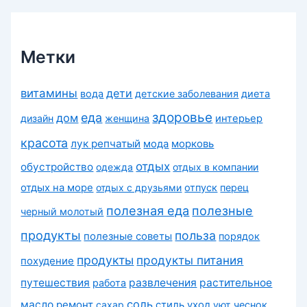
и
к
и
Метки
витамины
дети
вода
детские заболевания
диета
здоровье
еда
дом
дизайн
женщина
интерьер
красота
лук репчатый
морковь
мода
отдых
обустройство
одежда
отдых в компании
отдых на море
отдых с друзьями
отпуск
перец
полезная еда
полезные
черный молотый
продукты
польза
полезные советы
порядок
продукты
продукты питания
похудение
путешествия
развлечения
растительное
работа
соль
масло
ремонт
сахар
стиль
уход
уют
чеснок