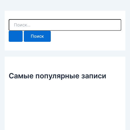
П
о
и
с
к
:
Самые популярные записи