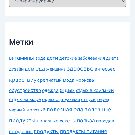
у
б
р
и
к
и
Метки
витамины
дети
вода
детские заболевания
диета
здоровье
еда
дом
дизайн
женщина
интерьер
красота
лук репчатый
морковь
мода
отдых
обустройство
одежда
отдых в компании
отдых на море
отдых с друзьями
отпуск
перец
полезная еда
полезные
черный молотый
продукты
польза
полезные советы
порядок
продукты
продукты питания
похудение