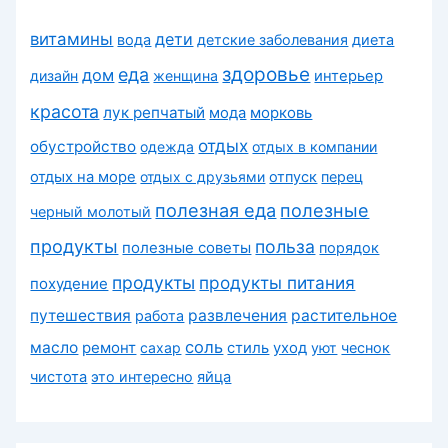
витамины
дети
вода
детские заболевания
диета
здоровье
еда
дом
дизайн
женщина
интерьер
красота
лук репчатый
морковь
мода
отдых
обустройство
одежда
отдых в компании
отдых на море
отдых с друзьями
отпуск
перец
полезная еда
полезные
черный молотый
продукты
польза
полезные советы
порядок
продукты
продукты питания
похудение
путешествия
развлечения
растительное
работа
соль
масло
ремонт
сахар
стиль
уход
уют
чеснок
чистота
это интересно
яйца