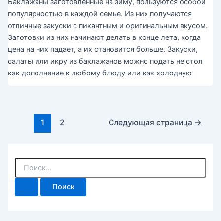
Баклажаны заготовленные на зиму, пользуются особой
популярностью в каждой семье. Из них получаются
отличные закуски с пикантным и оригинальным вкусом.
Заготовки из них начинают делать в конце лета, когда
цена на них падает, а их становится больше. Закуски,
салаты или икру из баклажанов можно подать не стол
как дополнение к любому блюду или как холодную
Постраничная
1
2
Следующая страница
→
навигация
записи
П
о
и
с
к
: