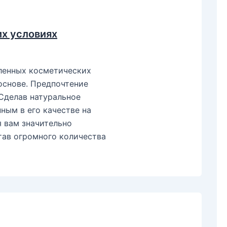
х условиях
ленных косметических
основе. Предпочтение
Сделав натуральное
ным в его качестве на
я вам значительно
тав огромного количества