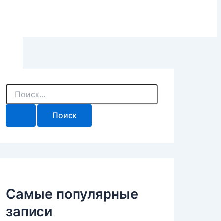
П
о
и
с
к
:
Самые популярные
записи