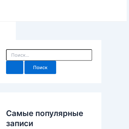
П
о
и
с
к
:
Самые популярные
записи