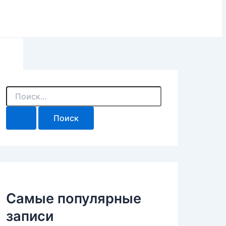
П
о
и
с
к
:
Самые популярные
записи