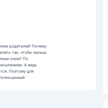
блем родителей! Почему
делать так, чтобы малыш
ойным сном? По
засыпанием. А ведь
тся. Поэтому для
 полноценный