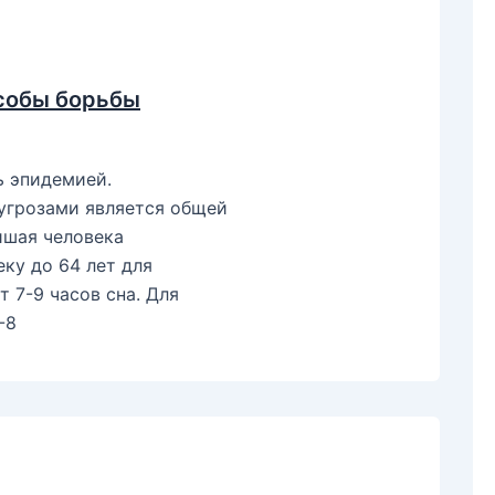
особы борьбы
 эпидемией.
угрозами является общей
ишая человека
ку до 64 лет для
 7-9 часов сна. Для
-8