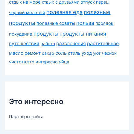
отдых на море
отдых с друзьями
отпуск
перец
полезная еда
полезные
черный молотый
продукты
польза
полезные советы
порядок
продукты
продукты питания
похудение
путешествия
развлечения
растительное
работа
соль
масло
ремонт
сахар
стиль
уход
уют
чеснок
чистота
это интересно
яйца
Это интересно
Партнёры сайта