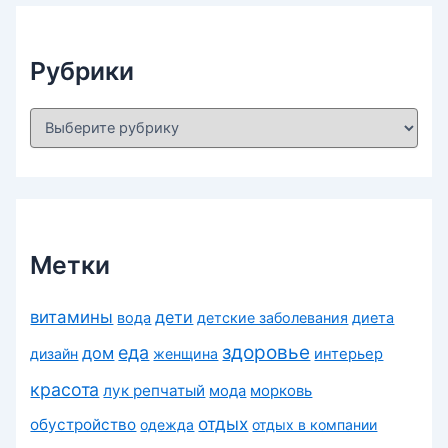
в
ы
Рубрики
Р
у
б
р
и
к
и
Метки
витамины
дети
вода
детские заболевания
диета
здоровье
еда
дом
дизайн
женщина
интерьер
красота
лук репчатый
морковь
мода
отдых
обустройство
одежда
отдых в компании