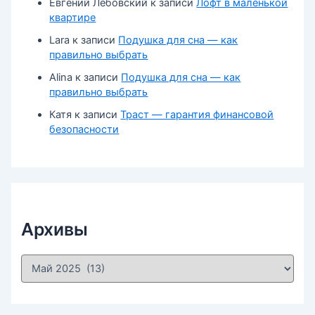
Евгений Лебовский
к записи
Лофт в маленькой
квартире
Lara
к записи
Подушка для сна — как
правильно выбрать
Alina
к записи
Подушка для сна — как
правильно выбрать
Катя
к записи
Траст — гарантия финансовой
безопасности
Архивы
А
р
х
и