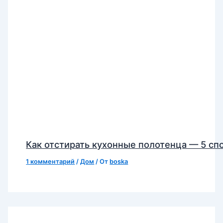
Как отстирать кухонные полотенца — 5 сп
1 комментарий
/
Дом
/ От
boska