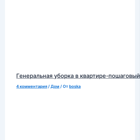
Генеральная уборка в квартире-пошаговый
4 комментария
/
Дом
/ От
boska