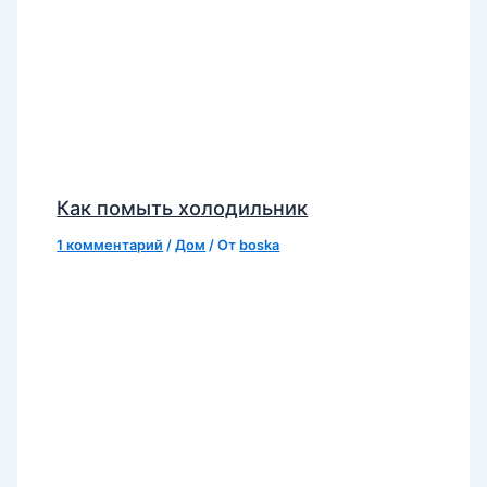
Как помыть холодильник
1 комментарий
/
Дом
/ От
boska