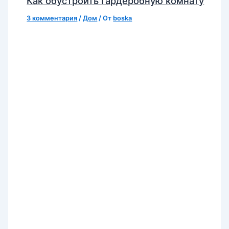
Как обустроить гардеробную комнату
3 комментария
/
Дом
/ От
boska