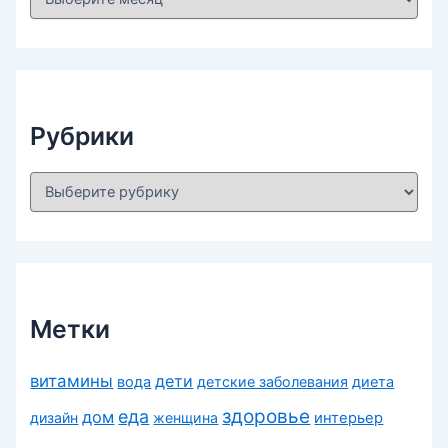
р
х
и
в
ы
Рубрики
Р
у
б
р
и
к
и
Метки
витамины
дети
вода
детские заболевания
диета
здоровье
еда
дом
дизайн
женщина
интерьер