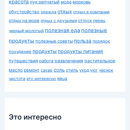
красота
лук репчатый
морковь
мода
отдых
обустройство
одежда
отдых в компании
отдых на море
отдых с друзьями
отпуск
перец
полезная еда
полезные
черный молотый
продукты
польза
полезные советы
порядок
продукты
продукты питания
похудение
путешествия
развлечения
растительное
работа
соль
масло
ремонт
сахар
стиль
уход
уют
чеснок
чистота
это интересно
яйца
Это интересно