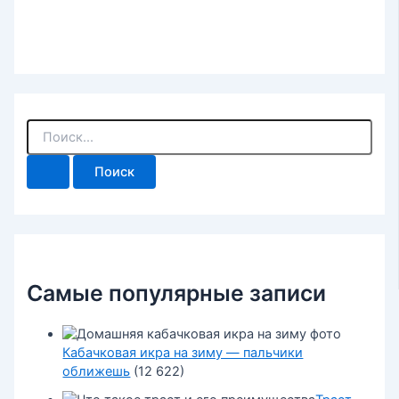
П
о
и
с
к
:
Самые популярные записи
Кабачковая икра на зиму — пальчики
оближешь
(12 622)