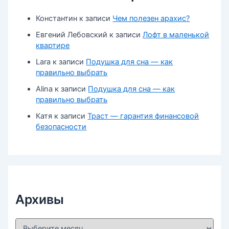
Константин
к записи
Чем полезен арахис?
Евгений Лебовский
к записи
Лофт в маленькой
квартире
Lara
к записи
Подушка для сна — как
правильно выбрать
Alina
к записи
Подушка для сна — как
правильно выбрать
Катя
к записи
Траст — гарантия финансовой
безопасности
Архивы
А